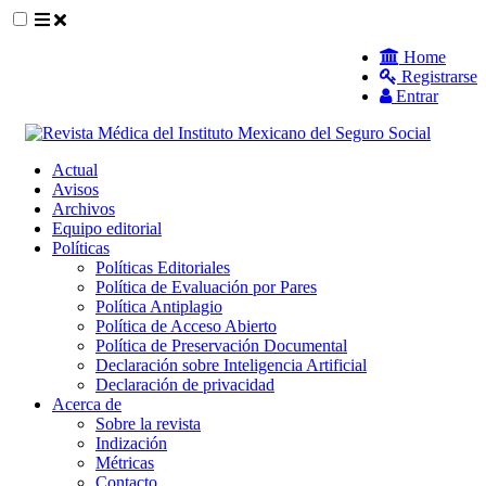
##plugins.themes.themeEleven.accessible_
Home
Registrarse
##plugins.themes.themeEleven.accessible_menu.main_navigat
Entrar
##plugins.themes.themeEleven.accessible_menu.main_content
##plugins.themes.themeEleven.accessible_menu.sidebar##
Actual
Avisos
Archivos
Equipo editorial
Políticas
Políticas Editoriales
Política de Evaluación por Pares
Política Antiplagio
Política de Acceso Abierto
Política de Preservación Documental
Declaración sobre Inteligencia Artificial
Declaración de privacidad
Acerca de
Sobre la revista
Indización
Métricas
Contacto