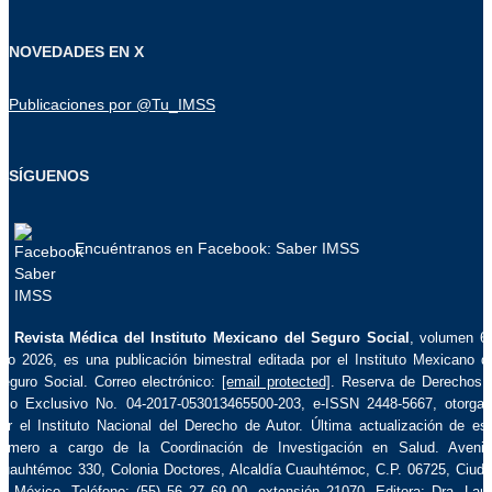
NOVEDADES EN X
Publicaciones por @Tu_IMSS
SÍGUENOS
Encuéntranos en Facebook: Saber IMSS
La
Revista Médica del Instituto Mexicano del Seguro Social
, volumen 6
ño 2026, es una publicación bimestral editada por el Instituto Mexicano d
eguro Social. Correo electrónico:
[email protected]
. Reserva de Derechos 
so Exclusivo No. 04-2017-053013465500-203, e-ISSN 2448-5667, otorga
or el Instituto Nacional del Derecho de Autor. Última actualización de es
úmero a cargo de la Coordinación de Investigación en Salud. Aveni
uauhtémoc 330, Colonia Doctores, Alcaldía Cuauhtémoc, C.P. 06725, Ciud
e México. Teléfono: (55) 56 27 69 00, extensión 21070. Editora: Dra. Lau