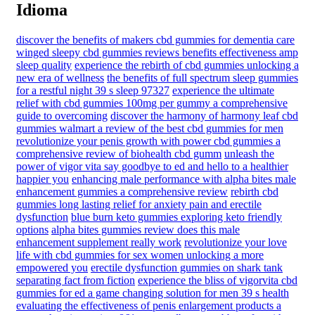
Idioma
discover the benefits of makers cbd gummies for dementia care
winged sleepy cbd gummies reviews benefits effectiveness amp
sleep quality
experience the rebirth of cbd gummies unlocking a
new era of wellness
the benefits of full spectrum sleep gummies
for a restful night 39 s sleep 97327
experience the ultimate
relief with cbd gummies 100mg per gummy a comprehensive
guide to overcoming
discover the harmony of harmony leaf cbd
gummies walmart a review of the best cbd gummies for men
revolutionize your penis growth with power cbd gummies a
comprehensive review of biohealth cbd gumm
unleash the
power of vigor vita say goodbye to ed and hello to a healthier
happier you
enhancing male performance with alpha bites male
enhancement gummies a comprehensive review
rebirth cbd
gummies long lasting relief for anxiety pain and erectile
dysfunction
blue burn keto gummies exploring keto friendly
options
alpha bites gummies review does this male
enhancement supplement really work
revolutionize your love
life with cbd gummies for sex women unlocking a more
empowered you
erectile dysfunction gummies on shark tank
separating fact from fiction
experience the bliss of vigorvita cbd
gummies for ed a game changing solution for men 39 s health
evaluating the effectiveness of penis enlargement products a