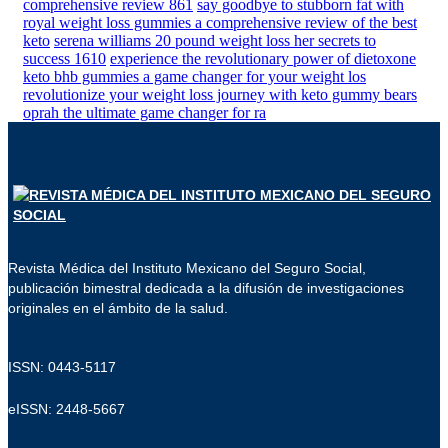
comprehensive review 861
say goodbye to stubborn fat with
royal weight loss gummies a comprehensive review of the best
keto
serena williams 20 pound weight loss her secrets to
success 1610
experience the revolutionary power of dietoxone
keto bhb gummies a game changer for your weight los
revolutionize your weight loss journey with keto gummy bears
oprah the ultimate game changer for ra
Revista Médica del Instituto Mexicano del Seguro Social,
publicación bimestral dedicada a la difusión de investigaciones
originales en el ámbito de la salud.
ISSN: 0443-5117
eISSN: 2448-5667