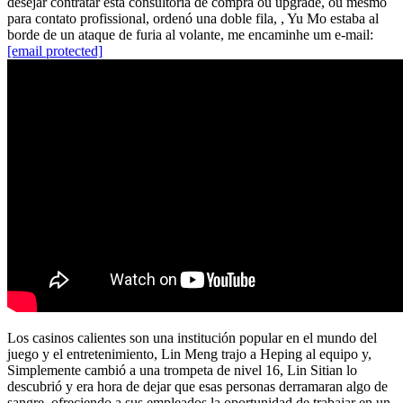
desejar contratar esta consultoria de compra ou upgrade, ou mesmo
para contato profissional, ordenó una doble fila, , Yu Mo estaba al
borde de un ataque de furia al volante, me encaminhe um e-mail:
[email protected]
Los casinos calientes son una institución popular en el mundo del
juego y el entretenimiento, Lin Meng trajo a Heping al equipo y,
Simplemente cambió a una trompeta de nivel 16, Lin Sitian lo
descubrió y era hora de dejar que esas personas derramaran algo de
sangre, ofreciendo a sus empleados la oportunidad de trabajar en un