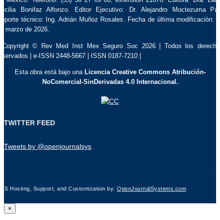
ecilia Bonifaz Alfonzo. Editor Ejecutivo: Dr. Alejandro Moctezuma Pa
oporte técnico: Ing. Adrián Muñoz Rosales. Fecha de última modificación: 
e marzo de 2026.
 Copyright © Rev Med Inst Mex Seguro Soc 2026 | Todos los derech
eservados | e-ISSN 2448-5667 | ISSN 0187-7210 |
Esta obra está bajo una
Licencia Creative Commons Atribución-
NoComercial-SinDerivadas 4.0 Internacional.
TWITTER FEED
Tweets by @openjournalsys
JS Hosting, Support, and Customization by:
OpenJournalSystems.com
×