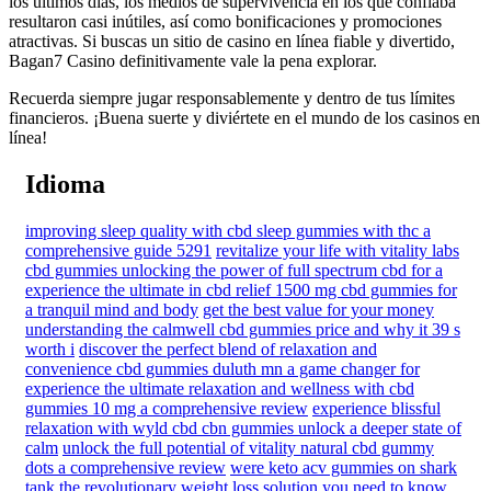
los últimos días, los medios de supervivencia en los que confiaba
resultaron casi inútiles, así como bonificaciones y promociones
atractivas. Si buscas un sitio de casino en línea fiable y divertido,
Bagan7 Casino definitivamente vale la pena explorar.
Recuerda siempre jugar responsablemente y dentro de tus límites
financieros. ¡Buena suerte y diviértete en el mundo de los casinos en
línea!
Idioma
improving sleep quality with cbd sleep gummies with thc a
comprehensive guide 5291
revitalize your life with vitality labs
cbd gummies unlocking the power of full spectrum cbd for a
experience the ultimate in cbd relief 1500 mg cbd gummies for
a tranquil mind and body
get the best value for your money
understanding the calmwell cbd gummies price and why it 39 s
worth i
discover the perfect blend of relaxation and
convenience cbd gummies duluth mn a game changer for
experience the ultimate relaxation and wellness with cbd
gummies 10 mg a comprehensive review
experience blissful
relaxation with wyld cbd cbn gummies unlock a deeper state of
calm
unlock the full potential of vitality natural cbd gummy
dots a comprehensive review
were keto acv gummies on shark
tank the revolutionary weight loss solution you need to know