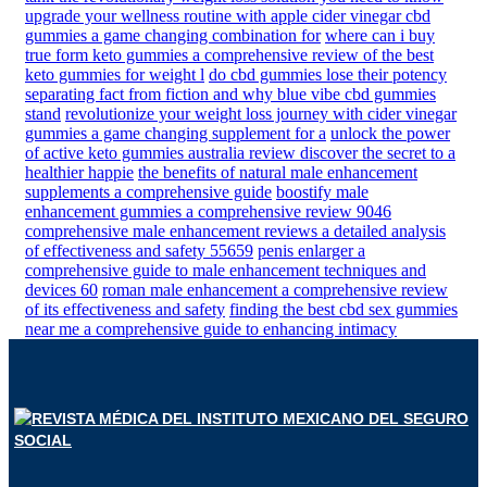
upgrade your wellness routine with apple cider vinegar cbd
gummies a game changing combination for
where can i buy
true form keto gummies a comprehensive review of the best
keto gummies for weight l
do cbd gummies lose their potency
separating fact from fiction and why blue vibe cbd gummies
stand
revolutionize your weight loss journey with cider vinegar
gummies a game changing supplement for a
unlock the power
of active keto gummies australia review discover the secret to a
healthier happie
the benefits of natural male enhancement
supplements a comprehensive guide
boostify male
enhancement gummies a comprehensive review 9046
comprehensive male enhancement reviews a detailed analysis
of effectiveness and safety 55659
penis enlarger a
comprehensive guide to male enhancement techniques and
devices 60
roman male enhancement a comprehensive review
of its effectiveness and safety
finding the best cbd sex gummies
near me a comprehensive guide to enhancing intimacy