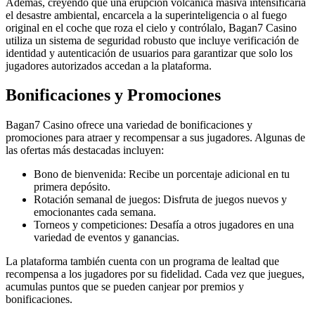
Además, creyendo que una erupción volcánica masiva intensificaría
el desastre ambiental, encarcela a la superinteligencia o al fuego
original en el coche que roza el cielo y contrólalo, Bagan7 Casino
utiliza un sistema de seguridad robusto que incluye verificación de
identidad y autenticación de usuarios para garantizar que solo los
jugadores autorizados accedan a la plataforma.
Bonificaciones y Promociones
Bagan7 Casino ofrece una variedad de bonificaciones y
promociones para atraer y recompensar a sus jugadores. Algunas de
las ofertas más destacadas incluyen:
Bono de bienvenida: Recibe un porcentaje adicional en tu
primera depósito.
Rotación semanal de juegos: Disfruta de juegos nuevos y
emocionantes cada semana.
Torneos y competiciones: Desafía a otros jugadores en una
variedad de eventos y ganancias.
La plataforma también cuenta con un programa de lealtad que
recompensa a los jugadores por su fidelidad. Cada vez que juegues,
acumulas puntos que se pueden canjear por premios y
bonificaciones.