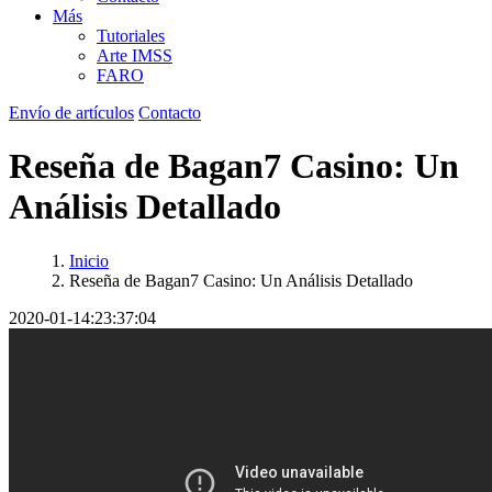
Más
Tutoriales
Arte IMSS
FARO
Envío de artículos
Contacto
Reseña de Bagan7 Casino: Un
Análisis Detallado
Inicio
Reseña de Bagan7 Casino: Un Análisis Detallado
2020-01-14:23:37:04